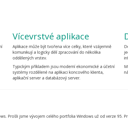
Vícevrstvé aplikace
ní
Aplikace může být tvořena více celky, které vzájemně
D
komunikují a logicky dělí zpracování do několika
j
oddělených vrstev.
in
Typickým příkladem jsou moderní ekonomické a účetní
Mo
systémy rozdělené na aplikaci koncového klienta,
ná
aplikační server a databázový server.
ows. Prošli jsme vývojem celého portfolia Windows už od verze 95. 