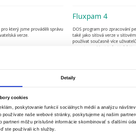
Fluxpam 4
pro který jsme prováděli správu
DOS program pro zpracování pers
vatelská verze.
také jako síťová verze v síťové
používat současně více uživatel
organizace. Mezi jinými také K
Ministerstvo spravedlnosti SR.
Solid
Detaily
bory cookies
eklám, poskytovanie funkcií sociálnych médií a analýzu návšte
o používate naše webové stránky, poskytujeme aj našim partner
to partneri môžu príslušné informácie skombinovať s ďalšími údaj
ď ste používali ich služby.