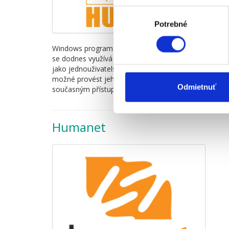
Výber
Potrebné
súhlasu
Windows program pro zpracování personalistiky, mezd 
se dodnes využívá v mnoha velkých, ale také menšíc
jako jednouživatelská verze instalována přímo na počí
možné provést jeho serverovou instalaci a využívat SQ
Odmietnuť
současným přístupem více uživatelů.
Humanet