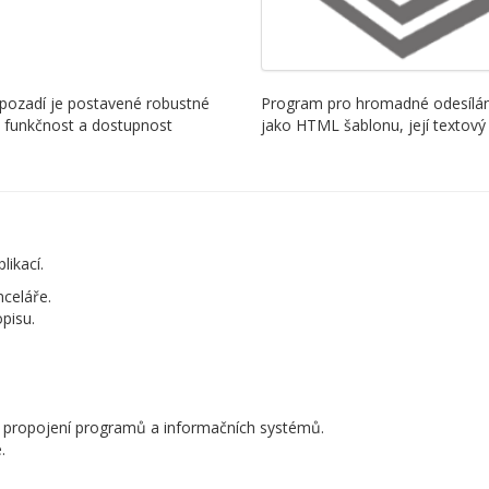
pozadí je postavené robustné
Program pro hromadné odesílání
u funkčnost a dostupnost
jako HTML šablonu, její textový
ikací.
nceláře.
pisu.
 propojení programů a informačních systémů.
.