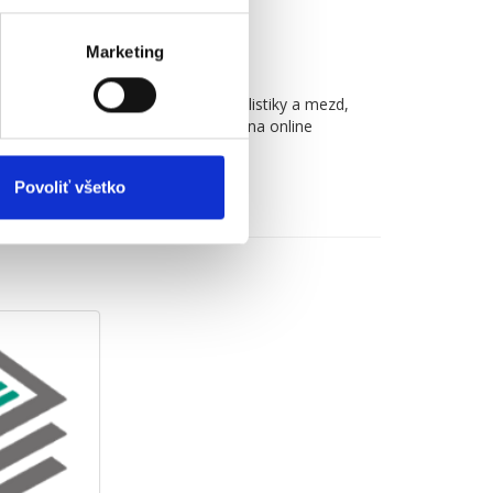
Marketing
 programu pro zpracování personalistiky a mezd,
3. Dnes je v plném rozsahu nahrazena online
et.
Povoliť všetko