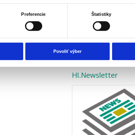
Preferencie
Štatistiky
a řízení lidských zdrojů, který
Jednouživatelská verze Windows
h organizacích. Dokáže pracovat
která se prodávala do roku 201
tači uživatele, ale zároveň je
ekonomickým systémem Human
L databáze pro práci v síti se
Povoliť výber
HI.Newsletter