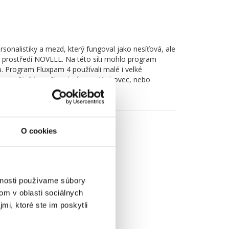
onalistiky a mezd, který fungoval jako nesíťová, ale
m prostředí NOVELL. Na této síti mohlo program
ů. Program Fluxpam 4 používali malé i velké
oupele Piešťany, Slovakofarma Hlohovec, nebo
O cookies
vnosti používame súbory
om v oblasti sociálnych
mi, ktoré ste im poskytli