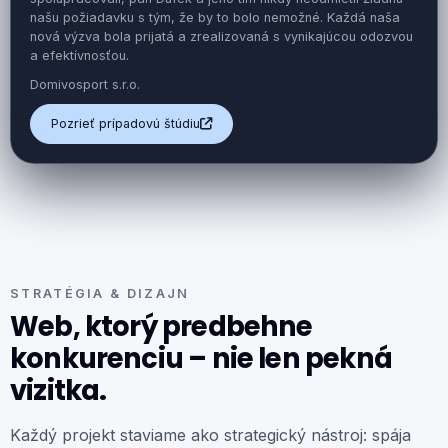
našu požiadavku s tým, že by to bolo nemožné. Každá naša
nová výzva bola prijatá a zrealizovaná s vynikajúcou odozvou
a efektívnosťou.
Domivosport s.r.o.
Pozrieť prípadovú štúdiu
STRATÉGIA & DIZAJN
Web, ktorý predbehne
konkurenciu – nie len pekná
vizitka.
Každý projekt staviame ako strategický nástroj: spája