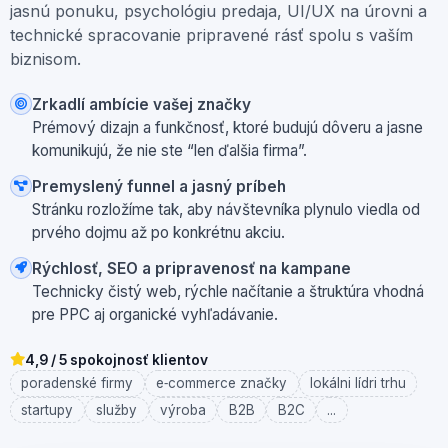
jasnú ponuku, psychológiu predaja, UI/UX na úrovni a
technické spracovanie pripravené rásť spolu s vaším
biznisom.
Zrkadlí ambície vašej značky
Prémový dizajn a funkčnosť, ktoré budujú dôveru a jasne
komunikujú, že nie ste “len ďalšia firma”.
Premyslený funnel a jasný príbeh
Stránku rozložíme tak, aby návštevníka plynulo viedla od
prvého dojmu až po konkrétnu akciu.
Rýchlosť, SEO a pripravenosť na kampane
Technicky čistý web, rýchle načítanie a štruktúra vhodná
pre PPC aj organické vyhľadávanie.
4,9 / 5 spokojnosť klientov
poradenské firmy
e‑commerce značky
lokálni lídri trhu
startupy
služby
výroba
B2B
B2C
...