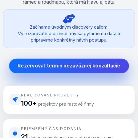
rámec a roadmapu, ktorá má hlavu aj pätu.
Začíname úvodným discovery callom.
Vy rozprávate o biznise, my sa pýtame na dáta a
pripravíme konkrétny návrh postupu.
Rezervovať termín nezáväznej konzultácie
REALIZOVANÉ PROJEKTY
100
+
projektov pre rastové firmy
PRIEMERNÝ ČAS DODANIA
21
dní od schválenia konceptu po spustenie