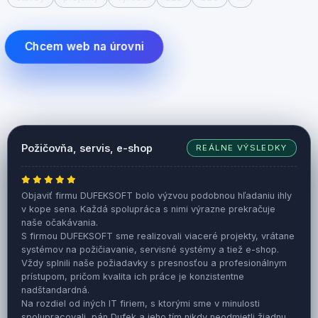
Chcem web na úrovni
Požičovňa, servis, e-shop
REÁLNE VÝSLEDKY
Objaviť firmu DUFEKSOFT bolo výzvou podobnou hľadaniu ihly
v kope sena. Každá spolupráca s nimi výrazne prekračuje
naše očakávania.
S firmou DUFEKSOFT sme realizovali viaceré projekty, vrátane
systémov na požičiavanie, servisné systémy a tiež e-shop.
Vždy splnili naše požiadavky s presnosťou a profesionálnym
prístupom, pričom kvalita ich práce je konzistentne
nadštandardná.
Na rozdiel od iných IT firiem, s ktorými sme v minulosti
spolupracovali, pán Dufek a jeho tím nikdy neodmietli žiadnu