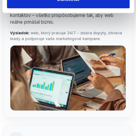
Každý prvok má svoj dôvod: štruktúra stránok, CTA
prvky, formuláre, sekcie referencií, aj umiestnenie
kontaktov – všetko prispôsobujeme tak, aby web
reálne prinášal biznis.
Výsledok:
web, ktorý pracuje 24/7 – zbiera dopyty, ohrieva
leady a podporuje vaše marketingové kampane.