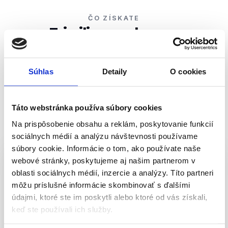
ČO ZÍSKATE
Tri piliere webu pre
ambicióznych podnikateľov
Kombinujeme biznisové myslenie, špičkový dizajn a
Súhlas
Detaily
O cookies
technickú precíznosť.
Výsledkom je web, ktorý neslúži len ako “online vizitka”,
ale ako
dlhodobé aktívum vašej firmy
.
Táto webstránka používa súbory cookies
Na prispôsobenie obsahu a reklám, poskytovanie funkcií
sociálnych médií a analýzu návštevnosti používame
súbory cookie. Informácie o tom, ako používate naše
webové stránky, poskytujeme aj našim partnerom v
oblasti sociálnych médií, inzercie a analýzy. Títo partneri
Líder v očiach klienta
môžu príslušné informácie skombinovať s ďalšími
Od prvého scrollu je jasné, s kým má návštevník
údajmi, ktoré ste im poskytli alebo ktoré od vás získali,
dočinenia. Jasne vystavaný príbeh značky,
keď ste používali ich služby.
premyslené vizuály a texty, ktoré hovoria jazykom
vašich ideálnych zákazníkov.