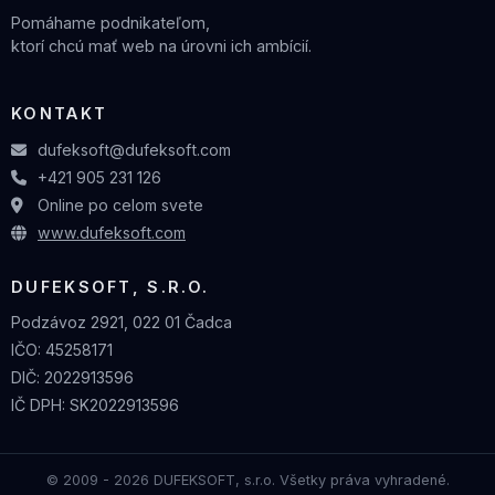
Pomáhame podnikateľom,
ktorí chcú mať web na úrovni ich ambícií.
KONTAKT
dufeksoft@dufeksoft.com
+421 905 231 126
Online po celom svete
www.dufeksoft.com
DUFEKSOFT, S.R.O.
Podzávoz 2921, 022 01 Čadca
IČO: 45258171
DIČ: 2022913596
IČ DPH: SK2022913596
© 2009 - 2026 DUFEKSOFT, s.r.o. Všetky práva vyhradené.