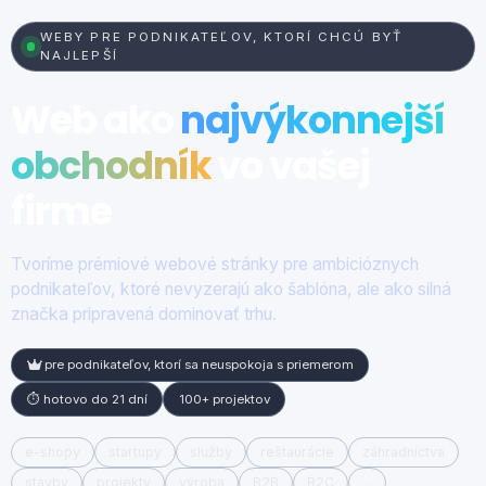
WEBY PRE PODNIKATEĽOV, KTORÍ CHCÚ BYŤ
NAJLEPŠÍ
Web ako
najvýkonnejší
obchodník
vo vašej
firme
Tvoríme prémiové webové stránky pre ambicióznych
podnikateľov, ktoré nevyzerajú ako šablóna, ale ako silná
značka pripravená dominovať trhu.
pre podnikateľov, ktorí sa neuspokoja s priemerom
⏱️ hotovo do 21 dní
100+ projektov
e-shopy
startupy
služby
reštaurácie
záhradníctva
stavby
projekty
výroba
B2B
B2C
...